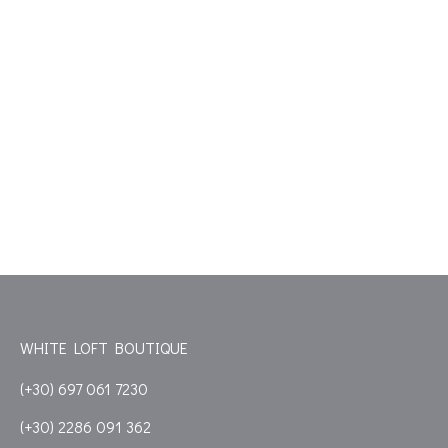
Follow on Instagram
STAY CLOSE
Facebook
Instagram
WHITE LOFT BOUTIQUE
(+30) 697 061 7230
(+30) 2286 091 362